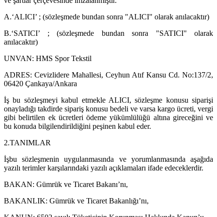
ve şartlar çerçevesinde imzalanmıştır.
A.‘ALICI’ ; (sözleşmede bundan sonra "ALICI" olarak anılacaktır)
B.‘SATICI’ ; (sözleşmede bundan sonra "SATICI" olarak
anılacaktır)
UNVAN: HMS Spor Tekstil
ADRES:
Cevizlidere Mahallesi, Ceyhun Atıf Kansu Cd. No:137/2,
06420 Çankaya/Ankara
İş bu sözleşmeyi kabul etmekle ALICI, sözleşme konusu siparişi
onayladığı takdirde sipariş konusu bedeli ve varsa kargo ücreti, vergi
gibi belirtilen ek ücretleri ödeme yükümlülüğü altına gireceğini ve
bu konuda bilgilendirildiğini peşinen kabul eder.
2.TANIMLAR
İşbu sözleşmenin uygulanmasında ve yorumlanmasında aşağıda
yazılı terimler karşılarındaki yazılı açıklamaları ifade edeceklerdir.
BAKAN: Gümrük ve Ticaret Bakanı’nı,
BAKANLIK: Gümrük ve Ticaret Bakanlığı’nı,