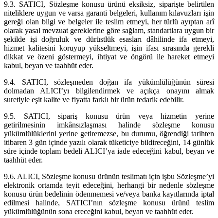
9.3. SATICI, Sözleşme konusu ürünü eksiksiz, siparişte belirtilen
niteliklere uygun ve varsa garanti belgeleri, kullanım kılavuzları işin
gereği olan bilgi ve belgeler ile teslim etmeyi, her türlü ayıptan arî
olarak yasal mevzuat gereklerine göre sağlam, standartlara uygun bir
şekilde işi doğruluk ve dürüstlük esasları dâhilinde ifa etmeyi,
hizmet kalitesini koruyup yükseltmeyi, işin ifası sırasında gerekli
dikkat ve özeni göstermeyi, ihtiyat ve öngörü ile hareket etmeyi
kabul, beyan ve taahhüt eder.
9.4. SATICI, sözleşmeden doğan ifa yükümlülüğünün süresi
dolmadan ALICI’yı bilgilendirmek ve açıkça onayını almak
suretiyle eşit kalite ve fiyatta farklı bir ürün tedarik edebilir.
9.5. SATICI, sipariş konusu ürün veya hizmetin yerine
getirilmesinin imkânsızlaşması halinde sözleşme konusu
yükümlülüklerini yerine getiremezse, bu durumu, öğrendiği tarihten
itibaren 3 gün içinde yazılı olarak tüketiciye bildireceğini, 14 günlük
süre içinde toplam bedeli ALICI’ya iade edeceğini kabul, beyan ve
taahhüt eder.
9.6. ALICI, Sözleşme konusu ürünün teslimatı için işbu Sözleşme’yi
elektronik ortamda teyit edeceğini, herhangi bir nedenle sözleşme
konusu ürün bedelinin ödenmemesi ve/veya banka kayıtlarında iptal
edilmesi halinde, SATICI’nın sözleşme konusu ürünü teslim
yükümlülüğünün sona ereceğini kabul, beyan ve taahhüt eder.