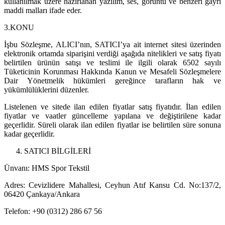
kullanılmak üzere hazırlanan yazılım, ses, görüntü ve benzeri gayri
maddi malları ifade eder.
3.KONU
İşbu Sözleşme, ALICI’nın, SATICI’ya ait internet sitesi üzerinden
elektronik ortamda siparişini verdiği aşağıda nitelikleri ve satış fiyatı
belirtilen ürünün satışı ve teslimi ile ilgili olarak 6502 sayılı
Tüketicinin Korunması Hakkında Kanun ve Mesafeli Sözleşmelere
Dair Yönetmelik hükümleri gereğince tarafların hak ve
yükümlülüklerini düzenler.
Listelenen ve sitede ilan edilen fiyatlar satış fiyatıdır. İlan edilen
fiyatlar ve vaatler güncelleme yapılana ve değiştirilene kadar
geçerlidir. Süreli olarak ilan edilen fiyatlar ise belirtilen süre sonuna
kadar geçerlidir.
SATICI BİLGİLERİ
Ünvanı: HMS Spor Tekstil
Adres:
Cevizlidere Mahallesi, Ceyhun Atıf Kansu Cd. No:137/2,
06420 Çankaya/Ankara
Telefon: +90
(0312) 286 67 56