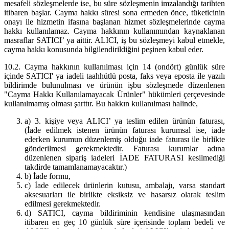
mesafeli sözleşmelerde ise, bu süre sözleşmenin imzalandığı tarihten
itibaren başlar. Cayma hakkı süresi sona ermeden önce, tüketicinin
onayı ile hizmetin ifasına başlanan hizmet sözleşmelerinde cayma
hakkı kullanılamaz. Cayma hakkının kullanımından kaynaklanan
masraflar SATICI’ ya aittir. ALICI, iş bu sözleşmeyi kabul etmekle,
cayma hakkı konusunda bilgilendirildiğini peşinen kabul eder.
10.2. Cayma hakkının kullanılması için 14 (ondört) günlük süre
içinde SATICI' ya iadeli taahhütlü posta, faks veya eposta ile yazılı
bildirimde bulunulması ve ürünün işbu sözleşmede düzenlenen
"Cayma Hakkı Kullanılamayacak Ürünler" hükümleri çerçevesinde
kullanılmamış olması şarttır. Bu hakkın kullanılması halinde,
a) 3. kişiye veya ALICI’ ya teslim edilen ürünün faturası,
(İade edilmek istenen ürünün faturası kurumsal ise, iade
ederken kurumun düzenlemiş olduğu iade faturası ile birlikte
gönderilmesi gerekmektedir. Faturası kurumlar adına
düzenlenen sipariş iadeleri İADE FATURASI kesilmediği
takdirde tamamlanamayacaktır.)
b) İade formu,
c) İade edilecek ürünlerin kutusu, ambalajı, varsa standart
aksesuarları ile birlikte eksiksiz ve hasarsız olarak teslim
edilmesi gerekmektedir.
d) SATICI, cayma bildiriminin kendisine ulaşmasından
itibaren en geç 10 günlük süre içerisinde toplam bedeli ve