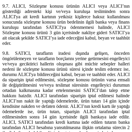
9.7. ALICI, Sözleşme konusu ürünün ALICI veya ALICI’nın
gösterdiği adresteki kişi ve/veya kuruluşa tesliminden sonra
ALICI'ya ait kredi kartının yetkisiz kişilerce haksız kullanılması
sonucunda sözleşme konusu ürün bedelinin ilgili banka veya finans
kuruluşu tarafından SATICI'ya ödenmemesi halinde, ALICI
Sözleşme konusu ürünü 3 gün içerisinde nakliye gideri SATICI’ya
ait olacak şekilde SATICI’ya iade edeceğini kabul, beyan ve taahhüt
eder.
9.8. SATICI, tarafların iradesi dışında gelişen, önceden
öngörülemeyen ve tarafların borçlarını yerine getirmesini engelleyici
ve/veya geciktirici hallerin oluşması gibi mücbir sebepler halleri
nedeni ile sözleşme konusu ürünü süresi içinde teslim edemez ise,
durumu ALICI'ya bildireceğini kabul, beyan ve taahhüt eder. ALICI
da siparişin iptal edilmesini, sözleşme konusu ürünün varsa emsali
ile değiştirilmesini ve/veya teslimat süresinin engelleyici durumun
ortadan kalkmasına kadar ertelenmesini SATICI’dan talep etme
hakkını haizdir. ALICI tarafından siparişin iptal edilmesi halinde
ALICI’nın nakit ile yaptığı ödemelerde, ürün tutarı 14 gün içinde
kendisine nakden ve defaten ödenir. ALICI’nın kredi kartı ile yaptığı
ödemelerde ise, ürün tutarı, siparişin ALICI tarafından iptal
edilmesinden sonra 14 gün içerisinde ilgili bankaya iade edilir.
ALICI, SATICI tarafından kredi kartına iade edilen tutarın banka
tarafından ALICI hesabına yansıtılmasına ilişkin ortalama sürecin 2