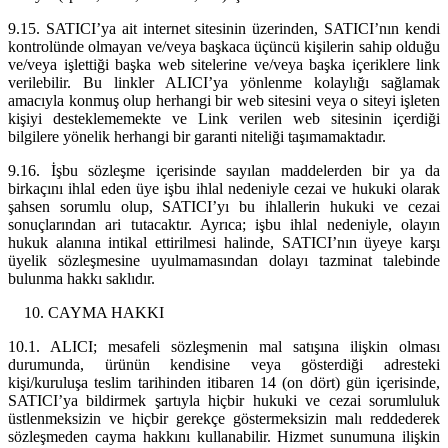
9.15. SATICI’ya ait internet sitesinin üzerinden, SATICI’nın kendi
kontrolünde olmayan ve/veya başkaca üçüncü kişilerin sahip olduğu
ve/veya işlettiği başka web sitelerine ve/veya başka içeriklere link
verilebilir. Bu linkler ALICI’ya yönlenme kolaylığı sağlamak
amacıyla konmuş olup herhangi bir web sitesini veya o siteyi işleten
kişiyi desteklememekte ve Link verilen web sitesinin içerdiği
bilgilere yönelik herhangi bir garanti niteliği taşımamaktadır.
9.16. İşbu sözleşme içerisinde sayılan maddelerden bir ya da
birkaçını ihlal eden üye işbu ihlal nedeniyle cezai ve hukuki olarak
şahsen sorumlu olup, SATICI’yı bu ihlallerin hukuki ve cezai
sonuçlarından ari tutacaktır. Ayrıca; işbu ihlal nedeniyle, olayın
hukuk alanına intikal ettirilmesi halinde, SATICI’nın üyeye karşı
üyelik sözleşmesine uyulmamasından dolayı tazminat talebinde
bulunma hakkı saklıdır.
CAYMA HAKKI
10.1. ALICI; mesafeli sözleşmenin mal satışına ilişkin olması
durumunda, ürünün kendisine veya gösterdiği adresteki
kişi/kuruluşa teslim tarihinden itibaren 14 (on dört) gün içerisinde,
SATICI’ya bildirmek şartıyla hiçbir hukuki ve cezai sorumluluk
üstlenmeksizin ve hiçbir gerekçe göstermeksizin malı reddederek
sözleşmeden cayma hakkını kullanabilir. Hizmet sunumuna ilişkin