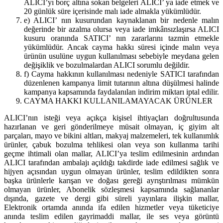
ALICI’yı borç altına sokan belgeleri ALICI’ ya iade etmek ve
20 günlük süre içerisinde malı iade almakla yükümlüdür.
e) ALICI’ nın kusurundan kaynaklanan bir nedenle malın
değerinde bir azalma olursa veya iade imkânsızlaşırsa ALICI
kusuru oranında SATICI’ nın zararlarını tazmin etmekle
yükümlüdür. Ancak cayma hakkı süresi içinde malın veya
ürünün usulüne uygun kullanılması sebebiyle meydana gelen
değişiklik ve bozulmalardan ALICI sorumlu değildir.
f) Cayma hakkının kullanılması nedeniyle SATICI tarafından
düzenlenen kampanya limit tutarının altına düşülmesi halinde
kampanya kapsamında faydalanılan indirim miktarı iptal edilir.
CAYMA HAKKI KULLANILAMAYACAK ÜRÜNLER
ALICI’nın isteği veya açıkça kişisel ihtiyaçları doğrultusunda
hazırlanan ve geri gönderilmeye müsait olmayan, iç giyim alt
parçaları, mayo ve bikini altları, makyaj malzemeleri, tek kullanımlık
ürünler, çabuk bozulma tehlikesi olan veya son kullanma tarihi
geçme ihtimali olan mallar, ALICI’ya teslim edilmesinin ardından
ALICI tarafından ambalajı açıldığı takdirde iade edilmesi sağlık ve
hijyen açısından uygun olmayan ürünler, teslim edildikten sonra
başka ürünlerle karışan ve doğası gereği ayrıştırılması mümkün
olmayan ürünler, Abonelik sözleşmesi kapsamında sağlananlar
dışında, gazete ve dergi gibi süreli yayınlara ilişkin mallar,
Elektronik ortamda anında ifa edilen hizmetler veya tüketiciye
anında teslim edilen gayrimaddi mallar, ile ses veya görüntü