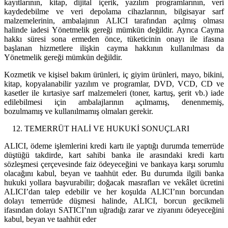
kayıtlarının, kitap, dijital içerik, yazılım programlarının, veri
kaydedebilme ve veri depolama cihazlarının, bilgisayar sarf
malzemelerinin, ambalajının ALICI tarafından açılmış olması
halinde iadesi Yönetmelik gereği mümkün değildir. Ayrıca Cayma
hakkı süresi sona ermeden önce, tüketicinin onayı ile ifasına
başlanan hizmetlere ilişkin cayma hakkının kullanılması da
Yönetmelik gereği mümkün değildir.
Kozmetik ve kişisel bakım ürünleri, iç giyim ürünleri, mayo, bikini,
kitap, kopyalanabilir yazılım ve programlar, DVD, VCD, CD ve
kasetler ile kırtasiye sarf malzemeleri (toner, kartuş, şerit vb.) iade
edilebilmesi için ambalajlarının açılmamış, denenmemiş,
bozulmamış ve kullanılmamış olmaları gerekir.
TEMERRÜT HALİ VE HUKUKİ SONUÇLARI
ALICI, ödeme işlemlerini kredi kartı ile yaptığı durumda temerrüde
düştüğü takdirde, kart sahibi banka ile arasındaki kredi kartı
sözleşmesi çerçevesinde faiz ödeyeceğini ve bankaya karşı sorumlu
olacağını kabul, beyan ve taahhüt eder. Bu durumda ilgili banka
hukuki yollara başvurabilir; doğacak masrafları ve vekâlet ücretini
ALICI’dan talep edebilir ve her koşulda ALICI’nın borcundan
dolayı temerrüde düşmesi halinde, ALICI, borcun gecikmeli
ifasından dolayı SATICI’nın uğradığı zarar ve ziyanını ödeyeceğini
kabul, beyan ve taahhüt eder