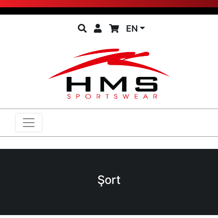
EN
Şort